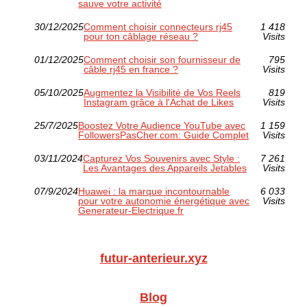
sauve votre activité
30/12/2025
Comment choisir connecteurs rj45
1 418
pour ton câblage réseau ?
Visits
01/12/2025
Comment choisir son fournisseur de
795
câble rj45 en france ?
Visits
05/10/2025
Augmentez la Visibilité de Vos Reels
819
Instagram grâce à l'Achat de Likes
Visits
25/7/2025
Boostez Votre Audience YouTube avec
1 159
FollowersPasCher.com: Guide Complet
Visits
03/11/2024
Capturez Vos Souvenirs avec Style :
7 261
Les Avantages des Appareils Jetables
Visits
07/9/2024
Huawei : la marque incontournable
6 033
pour votre autonomie énergétique avec
Visits
Generateur-Electrique.fr
futur-anterieur.xyz
Blog