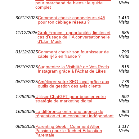
pour marchand de biens : le guide
Visits
complet
30/12/2025
Comment choisir connecteurs rj45
1 410
pour ton câblage réseau ?
Visits
11/12/2025
Grok France : opportunités, limites et
685
cas d’usage de l’IA conversationnelle
Visits
d’Elon Musk
01/12/2025
Comment choisir son fournisseur de
793
câble rj45 en france ?
Visits
05/10/2025
Augmentez la Visibilité de Vos Reels
815
Instagram grâce à l'Achat de Likes
Visits
05/10/2025
Améliorer votre SEO local grâce aux
778
outils de gestion des avis clients
Visits
17/8/2025
Utiliser ChatGPT pour booster votre
892
stratégie de marketing digital
Visits
16/8/2025
La différence entre une agence de
963
réputation et un consultant indépendant
Visits
08/8/2025
Parenting Geek : Comment Allier
1 117
Passion pour le Tech et Éducation
Visits
Parentale