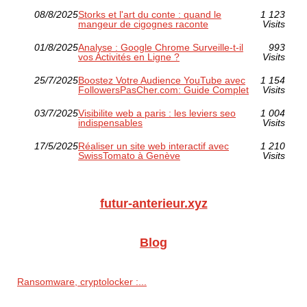
08/8/2025
Storks et l'art du conte : quand le
1 123
mangeur de cigognes raconte
Visits
01/8/2025
Analyse : Google Chrome Surveille-t-il
993
vos Activités en Ligne ?
Visits
25/7/2025
Boostez Votre Audience YouTube avec
1 154
FollowersPasCher.com: Guide Complet
Visits
03/7/2025
Visibilite web a paris : les leviers seo
1 004
indispensables
Visits
17/5/2025
Réaliser un site web interactif avec
1 210
SwissTomato à Genève
Visits
futur-anterieur.xyz
Blog
Ransomware, cryptolocker :...