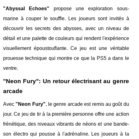
"Abyssal Echoes"
propose une exploration sous-
marine à couper le souffle. Les joueurs sont invités à
découvrir les secrets des abysses, avec un niveau de
détail et une palette de couleurs qui rendent l'expérience
visuellement époustouflante. Ce jeu est une véritable
prouesse technique qui montre ce que la PS5 a dans le
ventre.
"Neon Fury": Un retour électrisant au genre
arcade
Avec
"Neon Fury"
, le genre arcade est remis au goût du
jour. Ce jeu de tir à la première personne offre une action
frénétique, des niveaux vibrants de néons et une bande-
son électro qui pousse à l'adrénaline. Les joueurs à la