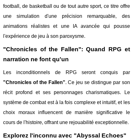
football, de basketball ou de tout autre sport, ce titre offre
une simulation d'une précision remarquable, des
animations réalistes et une IA avancée qui pousse
l'expérience de jeu à son paroxysme.
"Chronicles of the Fallen": Quand RPG et
narration ne font qu'un
Les inconditionnels de RPG seront conquis par
"Chronicles of the Fallen"
. Ce jeu se distingue par son
récit profond et ses personnages charismatiques. Le
système de combat est à la fois complexe et intuitif, et les
choix moraux influencent de manière significative le
cours de l'histoire, offrant une rejouabilité exceptionnelle.
Explorez l'inconnu avec "Abyssal Echoes"