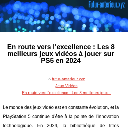
En route vers l'excellence : Les 8
meilleurs jeux vidéos à jouer sur
PS5 en 2024
futur-anterieur.xyz
Jeux Vidéos
En route vers l'excellence : Les 8 meilleurs jeux...
Le monde des jeux vidéo est en constante évolution, et la
PlayStation 5 continue d'être à la pointe de l'innovation
technologique. En 2024, la bibliothèque de titres