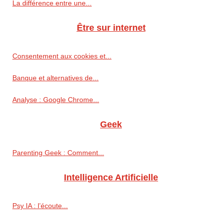
La différence entre une...
Être sur internet
Consentement aux cookies et...
Banque et alternatives de...
Analyse : Google Chrome...
Geek
Parenting Geek : Comment...
Intelligence Artificielle
Psy IA : l’écoute...