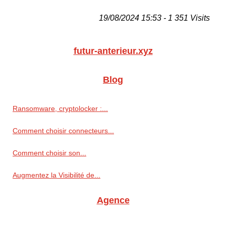
19/08/2024 15:53 - 1 351 Visits
futur-anterieur.xyz
Blog
Ransomware, cryptolocker :...
Comment choisir connecteurs...
Comment choisir son...
Augmentez la Visibilité de...
Agence