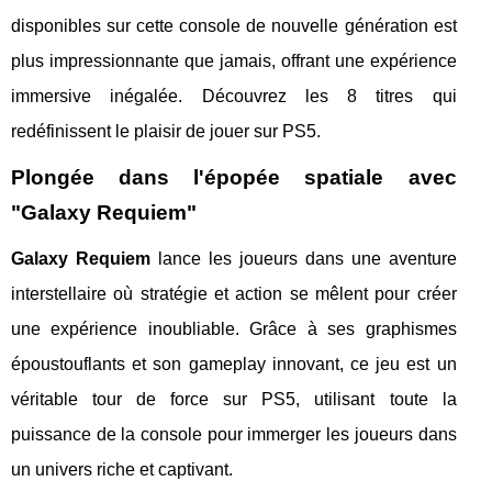
disponibles sur cette console de nouvelle génération est
plus impressionnante que jamais, offrant une expérience
immersive inégalée. Découvrez les 8 titres qui
redéfinissent le plaisir de jouer sur PS5.
Plongée dans l'épopée spatiale avec
"Galaxy Requiem"
Galaxy Requiem
lance les joueurs dans une aventure
interstellaire où stratégie et action se mêlent pour créer
une expérience inoubliable. Grâce à ses graphismes
époustouflants et son gameplay innovant, ce jeu est un
véritable tour de force sur PS5, utilisant toute la
puissance de la console pour immerger les joueurs dans
un univers riche et captivant.